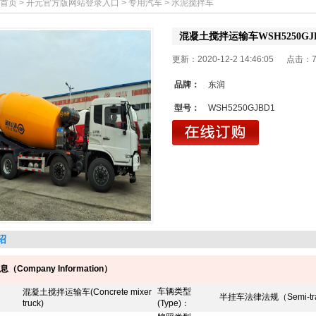
首页
>
开元官方版网站登录入口
>
专用汽车
>
水泥搅拌车
混凝土搅拌运输车WSH5250GJ
更新：2020-12-2 14:46:05 点击：
品牌：
东润
型号：
WSH5250GJBD1
绍
息（
Company Information
）
车辆类型
混凝土搅拌运输车(Concrete mixer
半挂车法律法规（
Semi-tr
truck)
(Type)
：