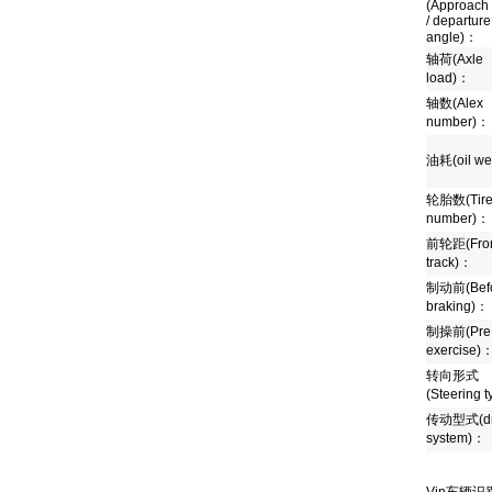
(Approach
/ departure
angle)
：
轴荷
(Axle
load)
：
轴数
(Alex
number)
：
油耗
(oil we
轮胎数
(Tir
number)
：
前轮距
(Fro
track)
：
制动前
(Bef
braking)
：
制操前
(Pre
exercise)
转向形式
(Steering t
传动型式
(d
system)
：