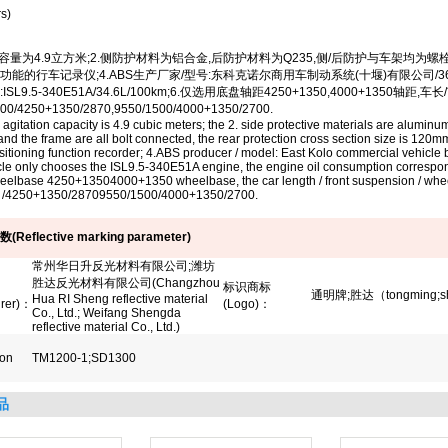
s)
容量为
4.9
立方米
;2.
侧防护材料为铝合金
,
后防护材料为
Q235,
侧
/
后防护与车架均为螺
功能的行车记录仪
;4.ABS
生产厂家
/
型号
:
东科克诺尔商用车制动系统
(
十堰
)
有限公司
/3
:ISL9.5-340E51A/34.6L/100km;6.
仅选用底盘轴距
4250+1350,4000+1350
轴距
,
车长
/
500/4250+1350/2870,9550/1500/4000+1350/2700.
 agitation capacity is 4.9 cubic meters; the 2. side protective materials are aluminum 
and the frame are all bolt connected, the rear protection cross section size is 12
positioning function recorder; 4.ABS producer / model: East Kolo commercial vehic
icle only chooses the ISL9.5-340E51A engine, the engine oil consumption correspon
eelbase 4250+13504000+1350 wheelbase, the car length / front suspension / wheel
 /4250+1350/28709550/1500/4000+1350/2700.
数
(Reflective marking parameter)
常州华日升反光材料有限公司
;
潍坊
胜达反光材料有限公司
(Changzhou
标识商标
通明牌
;
胜达（
tongming;
Hua RI Sheng reflective material
rer)
：
(Logo)
：
Co., Ltd.; Weifang Shengda
reflective material Co., Ltd.)
ion
TM1200-1;SD1300
品