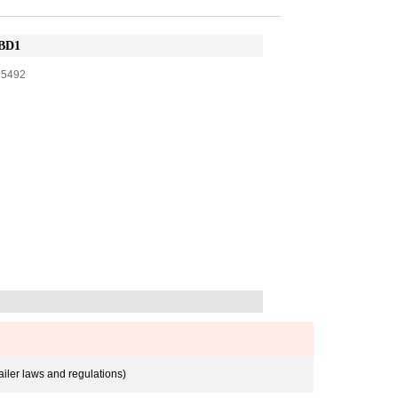
BD1
75492
ailer laws and regulations)