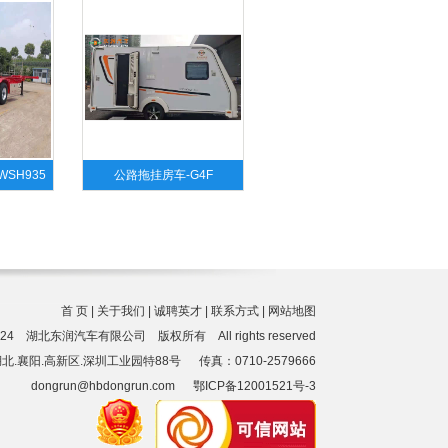
SH935
公路拖挂房车-G4F
首 页
|
关于我们
|
诚聘英才
|
联系方式
|
网站地图
2-2024 湖北东润汽车有限公司 版权所有 All rights reserved
.襄阳.高新区.深圳工业园特88号 传真：0710-2579666
dongrun@hbdongrun.com
鄂ICP备12001521号-3