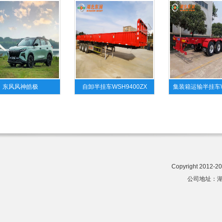
东风风神皓极
自卸半挂车WSH9400ZX
集装箱运输半挂车W
Copyright 201
公司地址：湖北