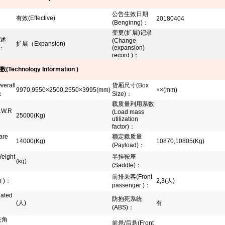
公告生效日期
有效
(Effective)
20180404
(Benginng)
：
变更
(
扩展
)
记录
述
(Change
扩展（
Expansion)
(expansion)
：
record )
：
数
(Technology Information )
verall
货厢尺寸
(Box
9970,9550×2500,2550×3995(mm)
××(mm)
：
Size)
：
载质量利用系数
.W.R
(Load mass
25000(Kg)
utilization
factor)
：
are
额定载质量
14000(Kg)
10870,10805(Kg)
(Payload)
：
eight
半挂鞍座
(kg)
(Saddle)
：
前排乘客
(Front
 )
：
2,3(人)
passenger )
：
Rated
防抱死系统
(人)
有
(ABS)
：
：
去角
前悬
/
后悬
(Front