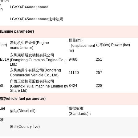
别代码
e
LGAX4D44×××××××××
on
LGAX4D45×××××××××法律法规
(Engine parameter)
排量
(ml)
发动机生产企业
(Engine
ine)
功率
(kw) Power (kw)
（
displacement
manufacturer)
ml)
东风康明斯发动机有限公司
0E51A
9460
251
(
Dongfeng Cummins Engine Co.,
Ltd.)
东风商用车有限公司
(Dongfeng
11120
257
Commercial Vehicle Co., Ltd)
广西玉柴机器股份有限公司
50
8424
228
(Guangxi Yulai machine Limited by
Share Ltd)
数
(Vehicle fuel parameter)
uel
依据标准
柴油(Diesel oil)
(Standards)
：
准
国五
(Country five)
：