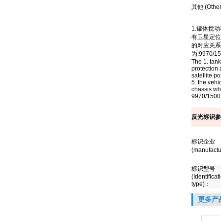
其他
(Other
1.
罐体搅动
有卫星定位
的对应关系
为
:9970/1
The 1. tank
protection 
satellite 
5. the veh
chassis wh
9970/1500
反光标识参
标识企业
(manufactu
标识型号
(Identificat
type)
：
更多产