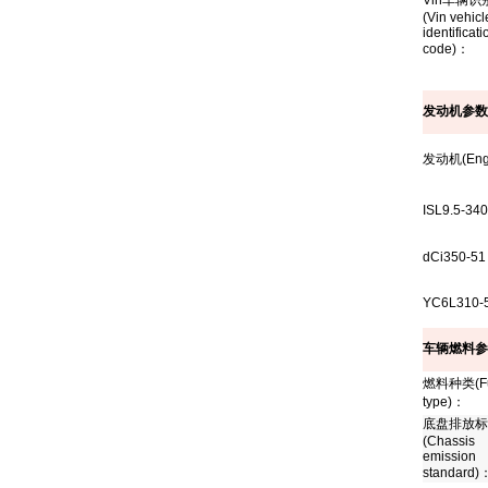
Vin
车辆识
(Vin vehicl
identificati
code)
：
发动机参数
发动机
(Eng
ISL9.5-34
dCi350-51
YC6L310-
车辆燃料参
燃料种类
(F
type)
：
底盘排放标
(Chassis
emission
standard)