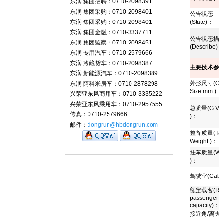
东润 集团招聘：0710-2098391
东润 集团采购：0710-2098401
公告状态
东润 集团采购：0710-2098401
(State)
：
东润 集团金融：0710-3337711
公告状态描
东润 集团监察：0710-2098451
(Describe)
东润 专用汽车：0710-2579666
东润 冷藏货车：0710-2098387
主要技术参
东润 新能源汽车：0710-2098389
外形尺寸
(O
东润 阿科米房车：0710-2878298
Size mm:)
兴荣亚东风商用车：0710-3335222
兴荣亚东风乘用车：0710-2957555
总质量
(G.V
传真：0710-2579666
)
：
邮件：
dongrun@hbdongrun.com
整备质量
(T
Weight )
：
挂车质量
(W
)
：
驾驶室
(Cab
额定载客
(
passenger
capacity)
接近角
/
离