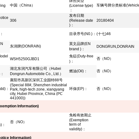
牌照类型
中国（
China
）
车辆号牌分类标准
(Vehicl
ing
(License type)
：
：
发布日期
otice
306
(Release date
20180404
)
：
：
目录序号
(N0.)
：
(十七)46
CN
英文品牌
(EN
东润牌
(DONRAIN)
DONGRUN,DONRAIN
brand )
：
Model
免征
(Duty-free
否（NO）
WSH5250GJBD1
)
：
湖北东润汽车有限公司（
Hubei
燃油
(Oil)
：
否（NO）
)
：
Dongrun Automobile Co., Ltd.
）
襄阳市高新区深圳工业园特
88
号
(Special 88#, Shenzhen industrial
dd)
：
环保
(EP)
：
否（NO）
Park, high-tech zone, xiangyang
city, Hubei Province, China (PC
441000))
xemption Information)
免检有效期止
(Exemption
否（
NO
）
term of
)
：
validity)
：
otice Information)