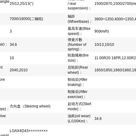
 angle
25/12,25/13(°)
/ rear
1500/2870,1500/2700(
suspension)
：
轴距
7000/18000(二轴组)
3800+1350,4000+1350,
(Wheelbase)
：
最高车速
(Max
3
90(km/h)
speed)
：
弹簧片数
ar)
：
34.6
(Number of
10/13,10/10
spring)
：
e
轮胎规格
(tire
10
11.00R20 18PR,12.00R
size)
：
nt
后轮距
(Rear
2040,2010
1850/1850,1860/1860,1
wheel)
：
ore
制动后
(After
braking)
：
制操后
(After
：
exercise)
：
起动方式
(Start
方向盘（Steering wheel)
ype)
：
mode)
：
rive
油耗
(oil wear)
34.6
(L/100Km)
：
LGAX4D43×××××××××