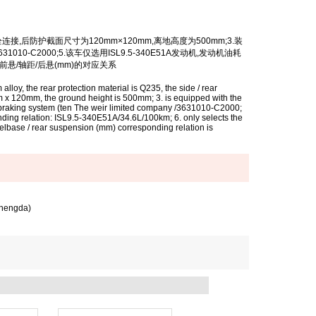
栓连接
,
后防护截面尺寸为
120mm×120mm,
离地高度为
500mm;3.
装
631010-C2000;5.
该车仅选用
ISL9.5-340E51A
发动机
,
发动机油耗
前悬
/
轴距
/
后悬
(mm)
的对应关系
alloy, the rear protection material is Q235, the side / rear
0mm x 120mm, the ground height is 500mm; 3. is equipped with the
le braking system (ten The weir limited company /3631010-C2000;
ding relation: ISL9.5-340E51A/34.6L/100km; 6. only selects the
base / rear suspension (mm) corresponding relation is
shengda)