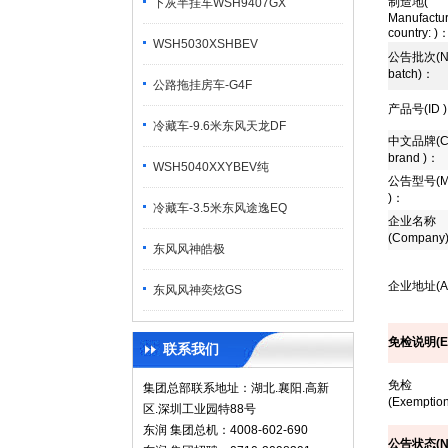
制造地
(
下灰半挂车WSH9407GX
Manufactur
country: )
WSH5030XSHBEV
公告批次
(N
batch)
：
公路拖挂房车-G4F
产品号
(ID )
冷藏车-9.6米东风天龙DF
中文品牌
(
brand )
：
WSH5040XXYBEV纯
公告型号
(
)
：
冷藏车-3.5米东风途逸EQ
企业名称
(Company
东风风神皓极
企业地址
(A
东风风神奕炫GS
免检说明
(E
联系我们
免检
集团总部联系地址：湖北.襄阳.高新
(Exemption
区.深圳工业园特88号
东润 集团总机：4008-602-690
公告状态
(N