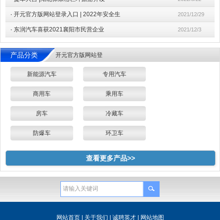
·
开元官方版网站登录入口 | 2022年安全生
2021/12/29
·
东润汽车喜获2021襄阳市民营企业
2021/12/3
产品分类
开元官方版网站登
录入口
新能源汽车
专用汽车
商用车
乘用车
房车
冷藏车
防爆车
环卫车
查看更多产品>>
网站首页
|
关于我们
|
诚聘英才
|
网站地图