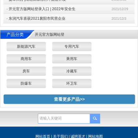
·
开元官方版网站登录入口 | 2022年安全生
2021/12/29
·
东润汽车喜获2021襄阳市民营企业
2021/12/3
产品分类
开元官方版网站登
录入口
新能源汽车
专用汽车
商用车
乘用车
房车
冷藏车
防爆车
环卫车
查看更多产品>>
网站首页
|
关于我们
|
诚聘英才
|
网站地图