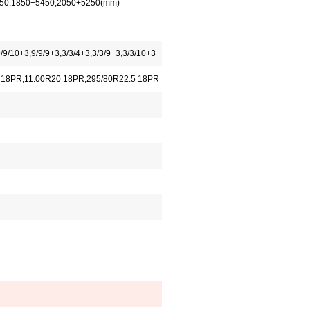
50,1850+5450,2050+5250(mm)
9/9/10+3,9/9/9+3,3/3/4+3,3/3/9+3,3/3/10+3
0 18PR,11.00R20 18PR,295/80R22.5 18PR