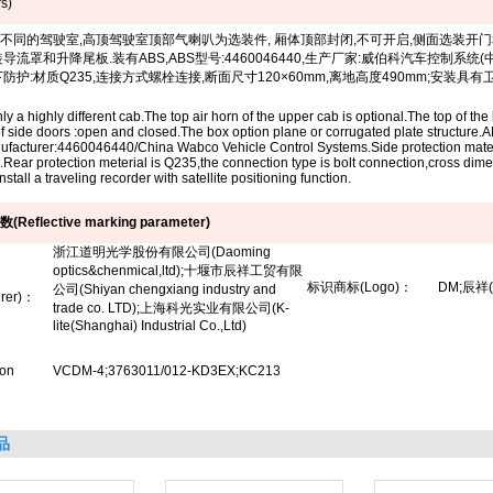
s)
不同的驾驶室
,
高顶驾驶室顶部气喇叭为选装件
,
厢体顶部封闭
,
不可开启
,
侧面选装开门
装导流罩和升降尾板
.
装有
ABS,ABS
型号
:4460046440,
生产厂家
:
威伯科汽车控制系统
(
下防护
:
材质
Q235,
连接方式螺栓连接
,
断面尺寸
120×60mm,
离地高度
490mm;
安装具有
ly a highly different cab.The top air horn of the upper cab is optional.The top of th
of side doors :open and closed.The box option plane or corrugated plate structure.
facturer:4460046440/China Wabco Vehicle Control Systems.Side protection materia
.Rear protection meterial is Q235,the connection type is bolt connection,cross 
stall a traveling recorder with satellite positioning function.
数
(Reflective marking parameter)
浙江道明光学股份有限公司
(Daoming
optics&chenmical,ltd);
十堰市辰祥工贸有限
标识商标
(Logo)
：
DM;
辰祥
公司
(Shiyan chengxiang industry and
rer)
：
trade co. LTD);
上海科光实业有限公司
(K-
lite(Shanghai) Industrial Co.,Ltd)
ion
VCDM-4;3763011/012-KD3EX;KC213
品