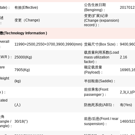
公告生效日期
tate)
：
有效
(Effective)
2017012
(Benginng)
：
变更
(
扩展
)
记录
述
变更（
Change)
(Change (expansion)
：
record )
：
数
(Technology Information )
verall
11990×2500,2550×3700,3900,3990(mm)
货厢尺寸
(Box Size)
：
9400,96
：
载质量利用系数
(Load
.W.R )
：
25000(Kg)
mass utilization
2.16
factor)
：
are
额定载质量
7905(Kg)
16965,1
(Payload)
：
eight
(kg)
半挂鞍座
(Saddle)
：
前排乘客
(Front
 )
：
2,3(
人
)(P
passenger )
：
Rated
(
人
)
防抱死系统
(ABS)
：
有(Yes)
：
去角
前悬
/
后悬
(Front / rear
angle /
30/18(°)
1460/32
suspension)
：
angle)
：