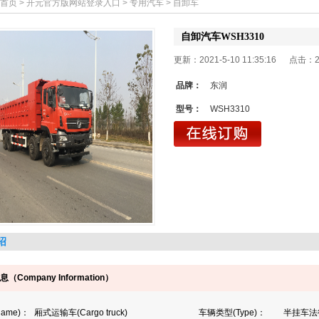
首页
>
开元官方版网站登录入口
>
专用汽车
>
自卸车
自卸汽车WSH3310
更新：2021-5-10 11:35:16 点击：
品牌：
东润
型号：
WSH3310
绍
息（
Company Information
）
Name)
：
厢式运输车
(Cargo truck)
车辆类型
(Type)
：
半挂车法