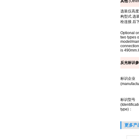
其他
(Other
选装仅高度
构型式
.
选
栓连接
.
后
Optional on
two types 
model/manu
connection
is 490mm.In
反光标识参
标识企业
(manufactu
标识型号
(Identificat
type)
：
更多产