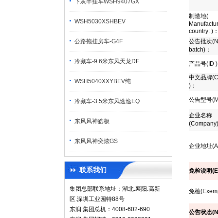
下灰半挂车WSH9407GX
制造地
(
WSH5030XSHBEV
Manufactur
country: )
公路拖挂房车-G4F
公告批次
(N
batch)
：
冷藏车-9.6米东风天龙DF
产品号
(ID )
中文品牌
(
WSH5040XXYBEV纯
)
：
公告型号
(M
冷藏车-3.5米东风途逸EQ
企业名称
东风风神皓极
(Company
东风风神奕炫GS
企业地址
(A
联系我们
免检说明
(E
集团总部联系地址：湖北.襄阳.高新
免检
(Exemp
区.深圳工业园特88号
东润 集团总机：4008-602-690
公告状态
(N