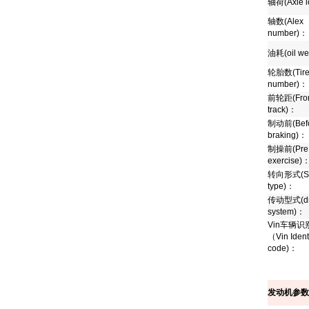
轴荷
(Axle 
轴数
(Alex
number)
：
油耗
(oil we
轮胎数
(Tir
number)
：
前轮距
(Fro
track)
：
制动前
(Bef
braking)
：
制操前
(Pre
exercise)
转向形式
(S
type)
：
传动型式
(d
system)
：
Vin
车辆识
（
Vin Ident
code)
：
发动机参数