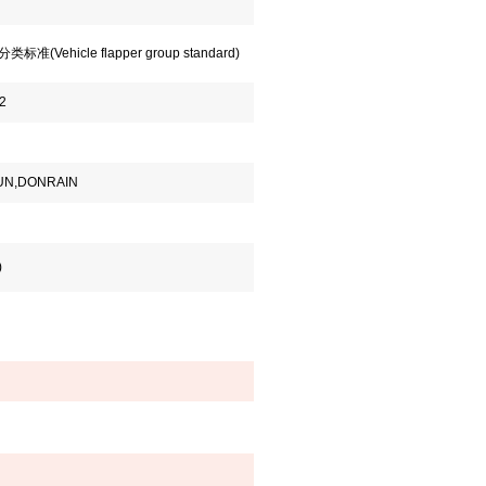
分类标准
(Vehicle flapper group standard)
2
N,DONRAIN
）
)