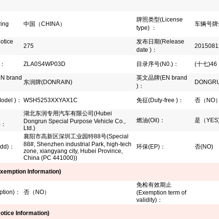
牌照类型
(License
ing
中国（
CHINA
）
车辆号牌
type)
：
：
otice
发布日期
(Release
275
2015081
date )
：
：
ZLA0S4WP03D
目录序号
(N0.)
：
(
十七
)46
CN brand
英文品牌
(EN brand
东润牌
(DONRAIN)
DONGRU
)
：
odel )
：
WSH5253XXYAX1C
免征
(Duty-free )
：
否（NO
湖北东润专用汽车有限公司(Hubei
燃油
(Oil)
：
是（YES
Dongrun Special Purpose Vehicle Co.,
)
：
Ltd.)
襄阳市高新区深圳工业园特
88
号
(Special
88#, Shenzhen industrial Park, high-tech
dd)
：
环保
(EP)
：
否(NO)
zone, xiangyang city, Hubei Province,
China (PC 441000))
xemption Information)
免检有效期止
tion)
：
否（
NO
）
(Exemption term of
validity)
：
otice Information)