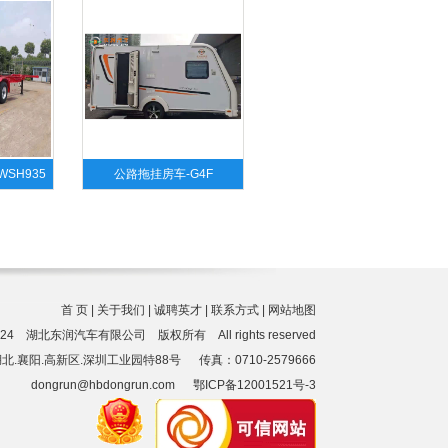
SH935
公路拖挂房车-G4F
首 页
|
关于我们
|
诚聘英才
|
联系方式
|
网站地图
2-2024 湖北东润汽车有限公司 版权所有 All rights reserved
.襄阳.高新区.深圳工业园特88号 传真：0710-2579666
dongrun@hbdongrun.com
鄂ICP备12001521号-3