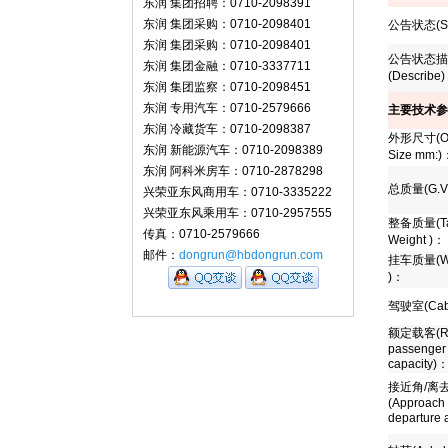
东润 集团招聘：0710-2098391
东润 集团采购：0710-2098401
公告状态
(S
东润 集团采购：0710-2098401
公告状态描
东润 集团金融：0710-3337711
(Describe)
东润 集团监察：0710-2098451
东润 专用汽车：0710-2579666
主要技术参
东润 冷藏货车：0710-2098387
外形尺寸
(O
东润 新能源汽车：0710-2098389
Size mm:)
东润 阿科米房车：0710-2878298
总质量
(G.V
兴荣亚东风商用车：0710-3335222
兴荣亚东风乘用车：0710-2957555
整备质量
(T
传真：0710-2579666
Weight )
：
邮件：
dongrun@hbdongrun.com
挂车质量
(W
)
：
驾驶室
(Cab
额定载客
(
passenger
capacity)
接近角
/
离
(Approach 
departure 