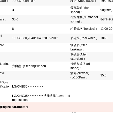
load)
：
轴距
(Wheelbase)
：
7000/7000/11000
1950+53
最高车速
(Max
3
90(km/h)
speed)
：
弹簧片数
(Number of
ar)
：
35.6
8/8/9+9,
spring)
：
e
8
轮胎规格
(tire size)
：
11.00-2
nt
1980/1980,2040/2040,2015/2015
后轮距
(Rear wheel)
：
1860
ore
制动后
(After
braking)
：
制操后
(After
：
exercise)
：
teering
起动方式
(Start
方向盘（Steering wheel)
mode)
：
rive
油耗
(oil wear)
35.6
(L/100Km)
：
别代码
ification
LGAX4B35×××××××××
LGAX4C35×××××××××
法律法规
(Laws and
regulations)
(Engine parameter)