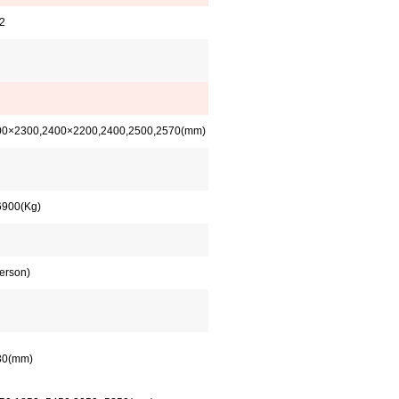
2
00×2300,2400×2200,2400,2500,2570(mm)
6900(Kg)
erson)
30(mm)