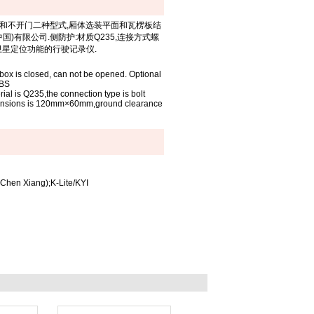
和不开门二种型式
,
厢体选装平面和瓦楞板结
中国
)
有限公司
.
侧防护
:
材质
Q235,
连接方式螺
卫星定位功能的行驶记录仪
.
e box is closed, can not be opened. Optional
ABS
l is Q235,the connection type is bolt
dimensions is 120mm×60mm,ground clearance
(Chen Xiang);K-Lite/KYI